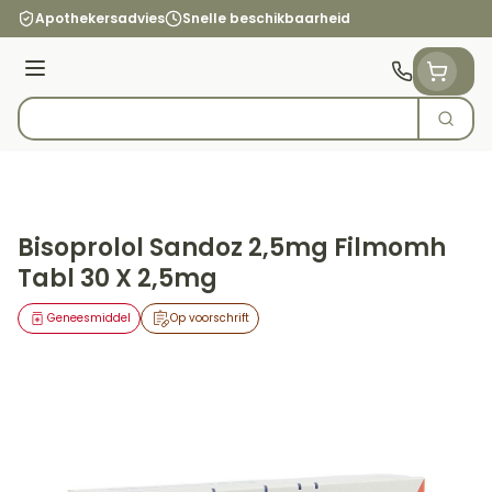
Ga naar de inhoud
Apothekersadvies
Snelle beschikbaarheid
Menu
Zoek
Product, merk, categorie...
Bisoprolol Sandoz 2,5mg Filmomh
Tabl 30 X 2,5mg
Geneesmiddel
Op voorschrift