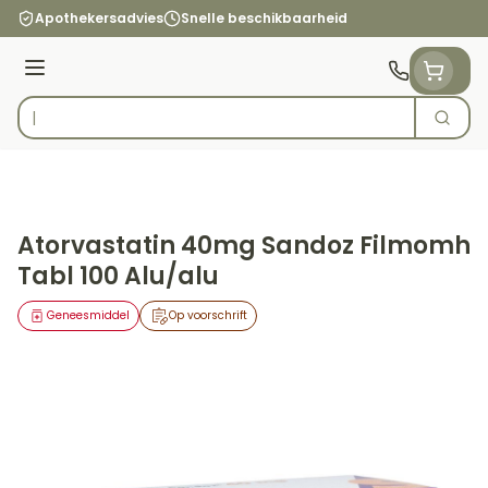
Ga naar de inhoud
Apothekersadvies
Snelle beschikbaarheid
Menu
Zoek
Product, merk, categorie...
Atorvastatin 40mg Sandoz Filmomh
Tabl 100 Alu/alu
Geneesmiddel
Op voorschrift