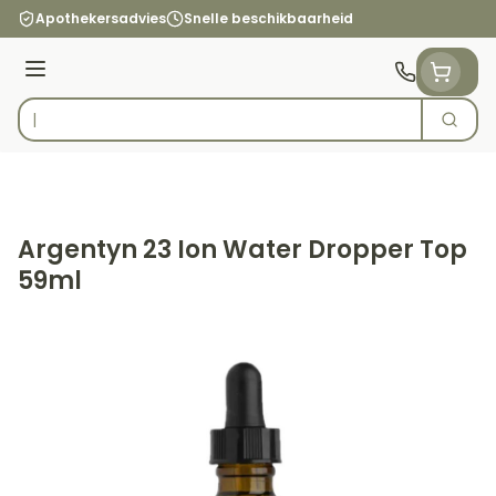
Ga naar de inhoud
Apothekersadvies
Snelle beschikbaarheid
Menu
Zoek
Product, merk, categorie...
Argentyn 23 Ion Water Dropper Top
59ml