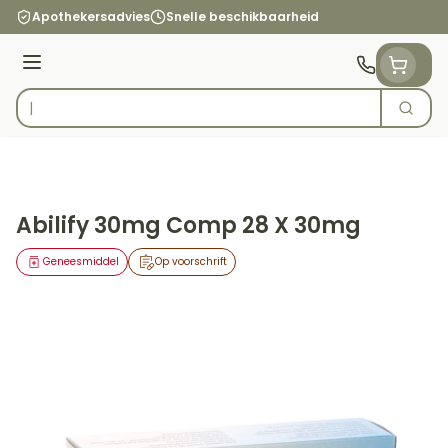
Ga naar de inhoud
Apothekersadvies
Snelle beschikbaarheid
Menu
Zoek
Product, merk, categorie...
Abilify 30mg Comp 28 X 30mg
Geneesmiddel
Op voorschrift