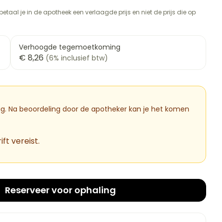
rapie
vogels
Wondzorg
Toon meer
etaal je in de apotheek een verlaagde prijs en niet de prijs die op
Diagnosetesten en
meetapparatuur
Oren
Mond en keel
 stress
Vlooien en teken
Verhoogde tegemoetkoming
€ 8,26
Alcoholtest
(6% inclusief btw)
ng
Oordopjes
Zuigtabletten
therapie -
Bloeddrukmeter
ls
d
 en -druppels
Oorreiniging
Spray - oplossing
Mond, muil of snavel
Cholesteroltest
l
zen
Oordruppels
Hartslagmeter
dig. Na beoordeling door de apotheker kan je het komen
n
hulpmiddelen
Toon meer
ft vereist.
Ergonomie
cherming
nning en -
Hygiëne
Aambeien
es
Ademhaling en zuurstof
Reserveer
voor ophaling
Bad en douche
tje
Badkamer