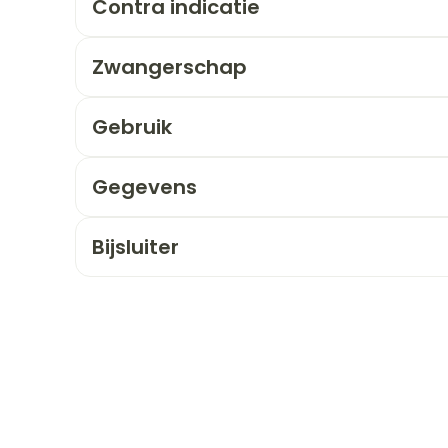
Contra indicatie
orging
Supplementen
Insectenw
Zwangerschap
n
Mondmaskers
middelen
nissen
Gebruik
 -
uid
Gegevens
id
Bijsluiter
Zelfbruiner
Scheren