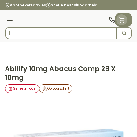
Ga naar de inhoud
Apothekersadvies
Snelle beschikbaarheid
Menu
Zoek
Product, merk, categorie...
Abilify 10mg Abacus Comp 28 X
10mg
Geneesmiddel
Op voorschrift