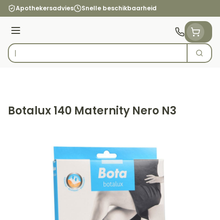
Ga naar de inhoud
Apothekersadvies
Snelle beschikbaarheid
Menu
Zoek
Product, merk, categorie...
Botalux 140 Maternity Nero N3