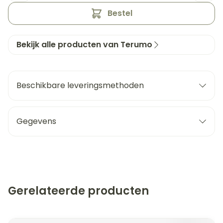
Bestel
Bekijk alle producten van Terumo
Beschikbare leveringsmethoden
Gegevens
Gerelateerde producten
Navigeren door de elementen van de carrousel is mogeli
Druk om carrousel over te slaan
Druk op om naar carrouselnavigatie te gaan