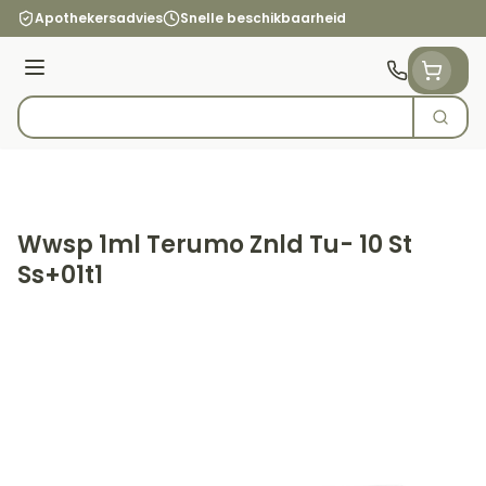
Ga naar de inhoud
Apothekersadvies
Snelle beschikbaarheid
Menu
Zoek
Product, merk, categorie...
Wwsp 1ml Terumo Znld Tu- 10 St
Ss+01t1