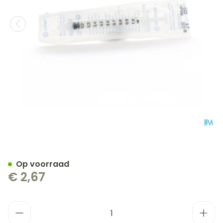
Wwsp 1ml Terumo Znld Tu- 
Op voorraad
€ 2,67
Aantal