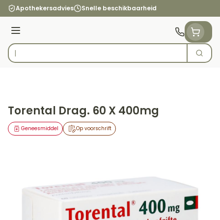
Ga naar de inhoud
Apothekersadvies
Snelle beschikbaarheid
Menu
Zoek
Product, merk, categorie...
Torental Drag. 60 X 400mg
Geneesmiddel
Op voorschrift