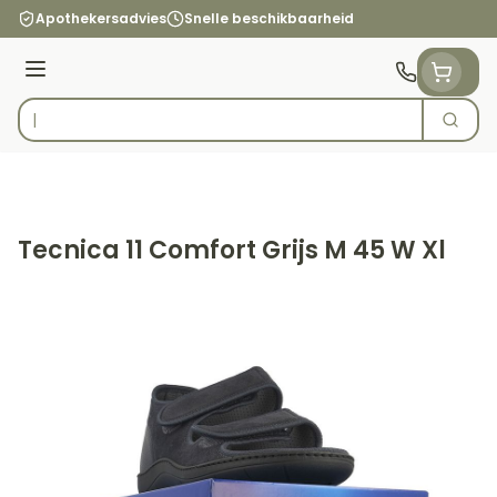
Ga naar de inhoud
Apothekersadvies
Snelle beschikbaarheid
Menu
Zoek
Product, merk, categorie...
Tecnica 11 Comfort Grijs M 45 W Xl