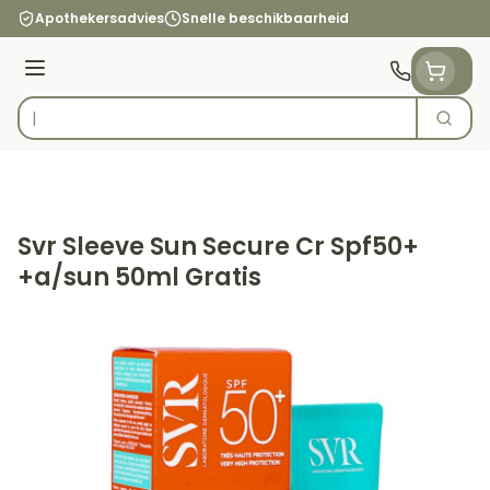
Ga naar de inhoud
Apothekersadvies
Snelle beschikbaarheid
Menu
Zoek
Product, merk, categorie...
Svr Sleeve Sun Secure Cr Spf50+
+a/sun 50ml Gratis