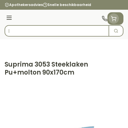
Ga naar de inhoud
Apothekersadvies
Snelle beschikbaarheid
Menu
Zoek
Product, merk, categorie...
Suprima 3053 Steeklaken
Pu+molton 90x170cm