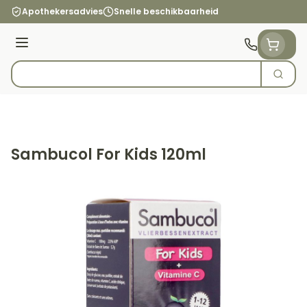
Ga naar de inhoud
Apothekersadvies
Snelle beschikbaarheid
Menu
Zoek
Product, merk, categorie...
Sambucol For Kids 120ml