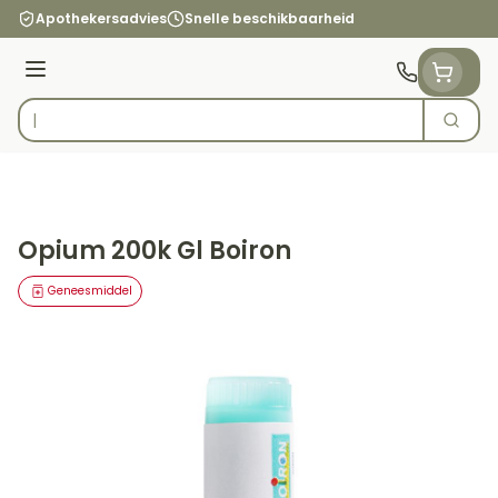
Ga naar de inhoud
Apothekersadvies
Snelle beschikbaarheid
Menu
Zoek
Product, merk, categorie...
Opium 200k Gl Boiron
Geneesmiddel