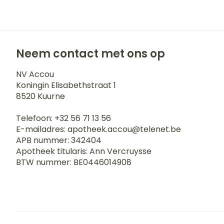
Blaren
Zuurstof
Eelt
Ademhalingss
Eksteroog - li
Neem contact met ons op
Toon meer
Spieren en g
NV Accou
Koningin Elisabethstraat 1
8520
Kuurne
Specifiek vo
Naalden en s
Telefoon:
+32 56 71 13 56
Infecties
Lichaamsverz
Spuiten
E-mailadres:
apotheek.accou@
telenet.be
Deodorant
Oplossing voor
APB nummer:
342404
Apotheek titularis:
Ann Vercruysse
Gezichtsverzo
Naalden
Luizen
BTW nummer:
BE0446014908
Naalden voor 
- pennaalden
Diagnostica
Toon meer