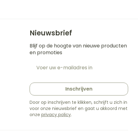
s
Bed
k
Doorliggen - decubitis
ing zon
Toon meer
gie
Urinewegen
Nieuwsbrief
eid,
Stoppen met roken
Blijf op de hoogte van nieuwe producten
n stress
en promoties
t en intieme
en
Gezichtsreiniging -
Instrumenten
E-mail adres
e -
ontschminken
t
sche
Anti tumor middelen
n
 en
Reinigingsmelk, - crème,
tie
-olie en gel
Inschrijven
Anesthesie
ijn
Tonic - lotion
Door op inschrijven te klikken, schrijft u zich in
rzorging
Micellair water
voor onze nieuwsbrief en gaat u akkoord met
onze
privacy policy
.
hie
Diverse
Specifiek voor de ogen
oet
geneesmiddelen
Toon meer