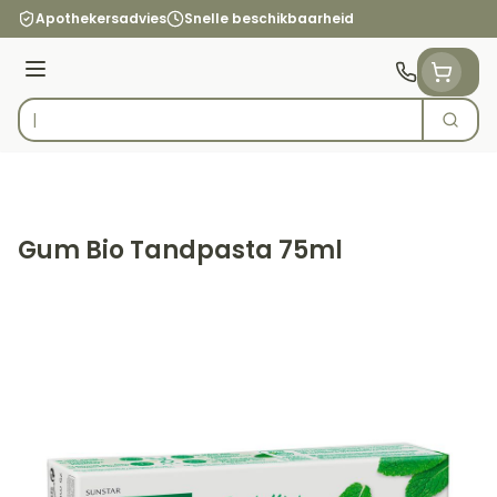
Ga naar de inhoud
Apothekersadvies
Snelle beschikbaarheid
Menu
Zoek
Product, merk, categorie...
Gum Bio Tandpasta 75ml