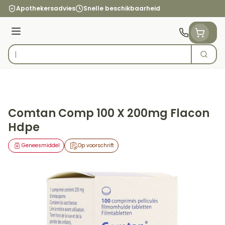
Ga naar de inhoud
Apothekersadvies
Snelle beschikbaarheid
Menu
Zoek
Product, merk, categorie...
Comtan Comp 100 X 200mg Flacon
Hdpe
Geneesmiddel
Op voorschrift