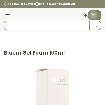
Ga naar de inhoud
Apothekersadvies
Snelle beschikbaarheid
Menu
Zoek
Product, merk, categorie...
Bluem Gel Foam 100ml